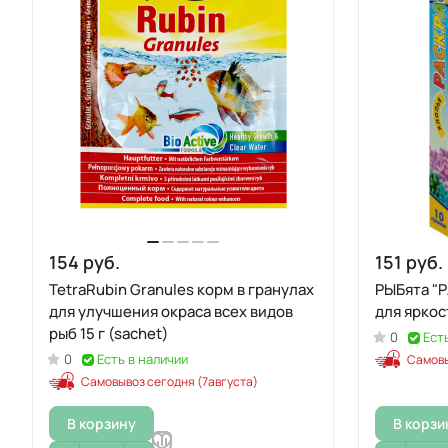
154 руб.
151 руб.
TetraRubin Granules корм в гранулах
РЫБята "РАСКРА
для улучшения окраса всех видов
для яркос
рыб 15 г (sachet)
0
Ест
0
Есть в наличии
Самовы
Самовывоз сегодня (7августа)
В корзину
В корзи