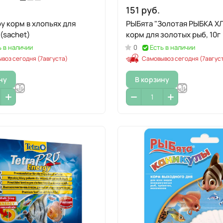
151 руб.
y корм в хлопьях для
РЫБята "Золотая РЫБКА ХЛОПЬЯ"
 (sachet)
корм для золотых рыб, 10г
ь в наличии
0
Есть в наличии
воз сегодня (7августа)
Самовывоз сегодня (7авгус
ну
В корзину