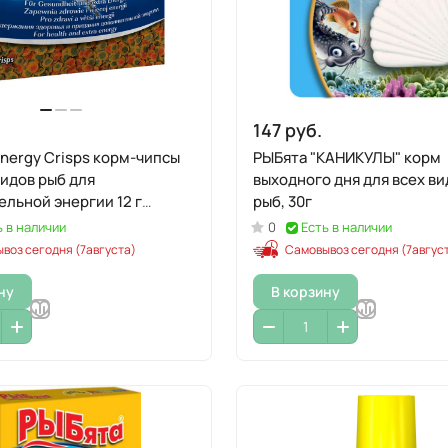
147 руб.
Energy Crisps корм-чипсы
РЫБята "КАНИКУЛЫ" корм
видов рыб для
выходного дня для всех ви
льной энергии 12 г
рыб, 30г
ь в наличии
0
Есть в наличии
воз сегодня (7августа)
Самовывоз сегодня (7авгус
ну
В корзину