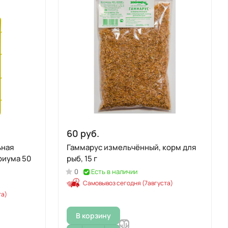
60 руб.
ьная
Гаммарус измельчённый, корм для
ума 50
рыб, 15 г
0
Есть в наличии
Самовывоз сегодня (7августа)
та)
В корзину