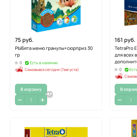
75 руб.
161 руб.
РЫБята меню гранулы+сюрприз 30
TetraPro 
гр
для всех 
дополните
0
Есть в наличии
(sachet)
0
Ест
Самовывоз сегодня (7августа)
Самовы
В корзину
В корзи