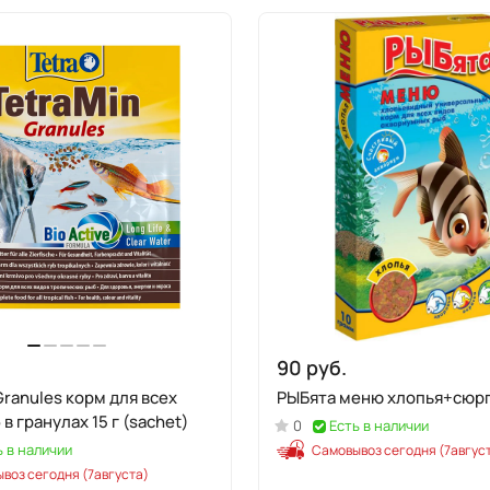
90 руб.
Granules корм для всех
РЫБята меню хлопья+сюрп
в гранулах 15 г (sachet)
0
Есть в наличии
ь в наличии
Самовывоз сегодня (7авгус
воз сегодня (7августа)