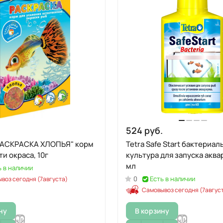
524 руб.
СКА ХЛОПЬЯ" корм
Tetra Safe Start бактериал
ти окраса, 10г
культура для запуска аквари
мл
ь в наличии
0
Есть в наличии
воз сегодня (7августа)
Самовывоз сегодня (7авгус
ну
В корзину