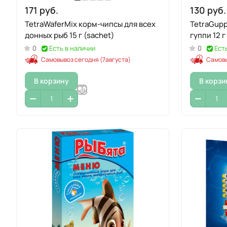
171 руб.
130 руб.
TetraWaferMix корм-чипсы для всех
TetraGupp
донных рыб 15 г (sachet)
гуппи 12 г
0
Есть в наличии
0
Ест
Самовывоз сегодня (7августа)
Самовы
В корзину
В корзи