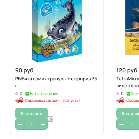
90 руб.
120 руб.
РЫБята сомик гранулы + сюрприз 35
TetraMin 
г
виде хлоп
0
Есть в наличии
0
Ест
Самовывоз сегодня (7августа)
Самовы
В корзину
В корзи