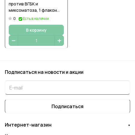
против ВГБК и
миксоматоза, 1 флакон
(на 10 доз)
0
Есть в наличии
В корзину
Подписаться
на новости и акции
Подписаться
Интернет-магазин