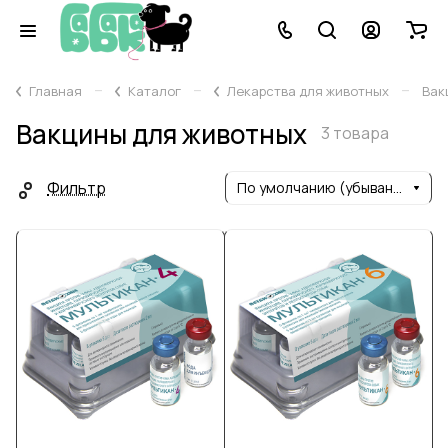
–
–
–
Главная
Каталог
Лекарства для животных
Вак
Вакцины для животных
3 товара
Фильтр
По умолчанию (убывание)