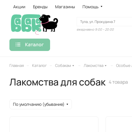
Акции
Бренды
Магазины
Помощь
ежедневно 9:00 – 20:00
Каталог
–
–
–
–
Главная
Каталог
Собакам
Лакомства
Особые 
Лакомства для собак
4 товара
По умолчанию (убывание)