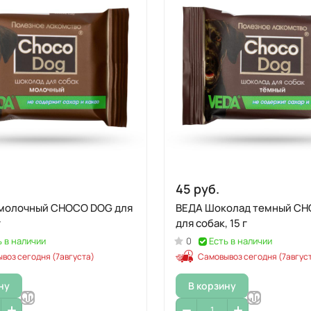
45 руб.
молочный CHOCO DOG для
ВЕДА Шоколад темный C
г
для собак, 15 г
ь в наличии
0
Есть в наличии
воз сегодня (7августа)
Самовывоз сегодня (7авгус
ну
В корзину